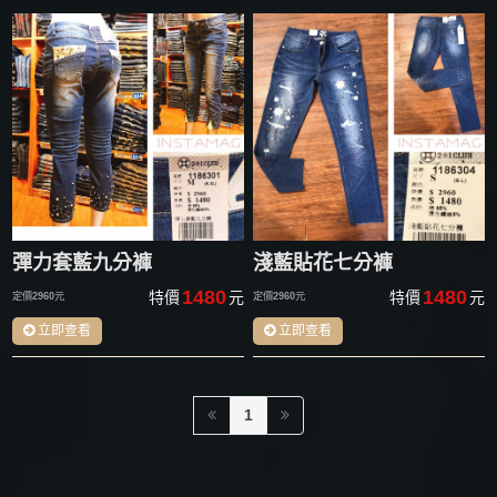
彈力套藍九分褲
淺藍貼花七分褲
1480
1480
特價
元
特價
元
定價
2960
元
定價
2960
元
立即查看
立即查看
1