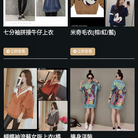
七分袖拼接牛仔上衣
米奇毛衣(棕/紅/藍)
立即查看
立即查看
蝴蝶袖流蘇女版上衣(橘/紅/灰)
連身洋裝