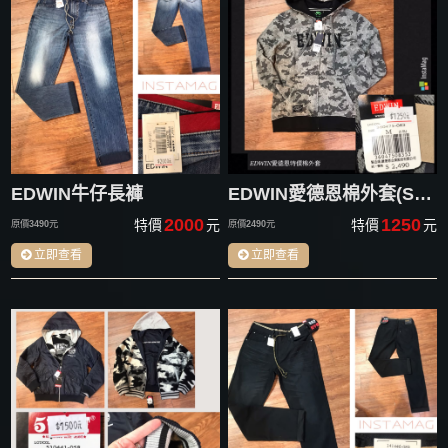
EDWIN牛仔長褲
EDWIN愛德恩棉外套(S-XL)
2000
1250
特價
元
特價
元
原價
3490
元
原價
2490
元
立即查看
立即查看