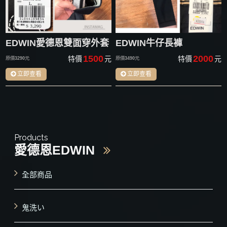
EDWIN愛德恩雙面穿外套
EDWIN牛仔長褲
1500
2000
特價
元
特價
元
原價
3290
元
原價
3490
元
立即查看
立即查看
Products
愛德恩EDWIN
全部商品
鬼洗い