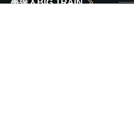
墨達人BIG TRAIN
全部商品
鬼洗い
地藏小王
空
日本藍
箱子Et Boite
詳
維多利亞Victoria