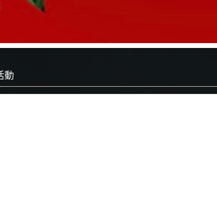
活動
2-25
最新活動
在粉絲專頁po文了～
天來了百花齊放、版主四處去賞花、遊山玩水、這點我必須承認啊⋯⋯自
快幫模特兒換上新裝、讓粉絲們賞心悅目一下、不然每天看疫情的報導、