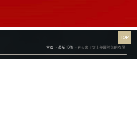
TOP
首頁
最新活動
春天來了穿上美麗帥氣的衣服
首無罪、哈哈哈
心情會陰陰的喔！看美麗帥氣的衣服、讓心情開心一下