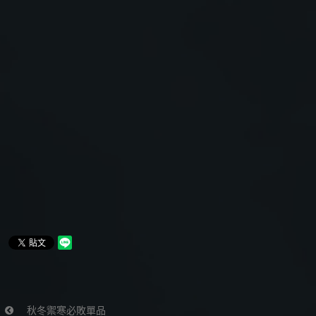
秋冬禦寒必敗單品