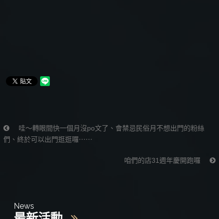
哇～轉眼間快一個月沒po文了、會禁忌民俗月不想出門的粉絲
們、終於可以出門逛逛囉⋯⋯
咱們的店31週年慶開跑囉
News
最新活動