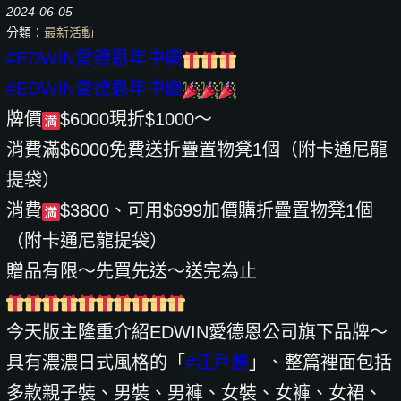
2024-06-05
分類：
最新活動
#EDWIN愛德恩年中慶
#EDWIN愛德恩年中慶
牌價
$6000現折$1000～
消費滿$6000免費送折疊置物凳1個（附卡通尼龍
提袋）
消費
$3800、可用$699加價購折疊置物凳1個
（附卡通尼龍提袋）
贈品有限～先買先送～送完為止
今天版主隆重介紹EDWIN愛德恩公司旗下品牌～
具有濃濃日式風格的「
#江戶勝
」、整篇裡面包括
多款親子裝、男裝、男褲、女裝、女褲、女裙、