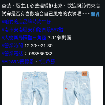
童裝、版主用心整理編排出來、歡迎粉絲們來店
試穿是否有喜歡適合自己風格的衣褲喔⋯⋯
#咱們的店品牌時尚牛仔
#南市安南區安和路四段557號
#大樹藥局隔壁三角窗
7-11斜對面
#營業時間
12:30～21:30
#營業電話
： 063566082
#EDWIN愛德恩
、
#江戶勝