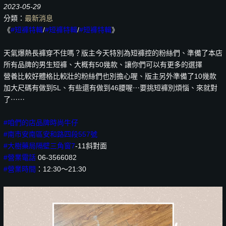
2023-05-29
分類：
最新消息
《
#短褲特輯
/
#短褲特輯
/
#短褲特輯
》
天氣爆熱長褲穿不住嗎？版主今天特別為短褲控的粉絲們、準備了本店
所有品牌的男生短褲、大概有50幾款、讓你們可以有更多的選擇
營養比較好體格比較壯的粉絲們也別擔心喔、版主另外準備了10幾款
加大尺碼有做到5L、有些還有做到46腰喔⋯要挑短褲別煩惱、來就對
了⋯⋯
#咱們的店品牌時尚牛仔
#南市安南區安和路四段557號
#大樹藥局隔壁三角窗7
-11斜對面
#營業電話
06-3566082
#營業時間
：12:30～21:30